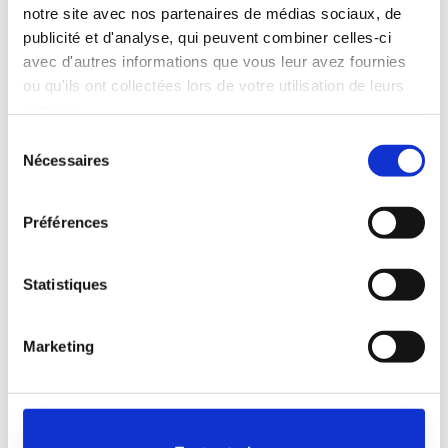
notre site avec nos partenaires de médias sociaux, de
publicité et d'analyse, qui peuvent combiner celles-ci
avec d'autres informations que vous leur avez fournies
ou qu'ils ont collectées lors de votre utilisation de leurs
services.
Sélection
Nécessaires
du
consentement
Préférences
Précédent
Statistiques
Bâtiment PAF/BMR –
Limoges
Marketing
Suivant